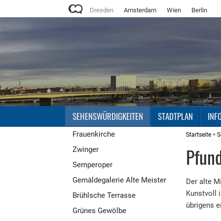
Dresden
Amsterdam
Wien
Berlin
SEHENSWÜRDIGKEITEN
STADTPLAN
INF
Frauenkirche
Startseite
>
S
Pfund
Zwinger
Semperoper
Gemäldegalerie Alte Meister
Der alte M
Kunstvoll 
Brühlsche Terrasse
übrigens e
Grünes Gewölbe