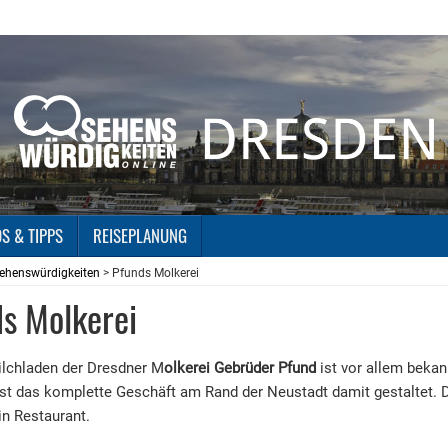
OS & TIPPS
REISEPLANUNG
ehenswürdigkeiten
> Pfunds Molkerei
s Molkerei
ilchladen der Dresdner M
olkerei Gebrüder Pfund
ist vor allem bekan
ist das komplette Geschäft am Rand der Neustadt damit gestaltet. D
in Restaurant.