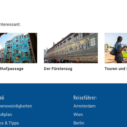
interessant:
sthofpassage
Der Fürstenzug
Touren und
nü
Reiseführer:
henswürdigkeiten
Amsterdam
dtplan
Wien
os & Tipps
Berlin