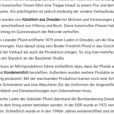
kunstvollen Tresen führt eine Treppe hinauf zu einem Flur und dem 
ume. Am prächtigsten ist jedoch eindeutig der vordere Verkaufsra
en wurden von
Künstlern aus Dresden
mit Motiven und Verzierungen
 anschließend von Villeroy und Boch. Diese kunstvollen Fliesen h
intrag im Guinnessbuch der Rekorde verholfen.
v Leander Pfund eröffnete 1879 einen Laden in Dresden, um die Stad
ersorgen. Kurz darauf stieg sein Bruder Friedrich Pfund in das Gesch
l der Verkauf als auch die Produktion stiegen. So zog man mehrfa
h am Standort an der Bautzener Straße.
huss an Milchproduktion führte schließlich dazu, dass die Pfunds al
and
Kondensmilch
herstellten. Außerdem wurden weitere Produkte w
g produziert. Mit der wachsenden Produktion kamen noch eine Sch
ne Schneiderei und eine Wäscherei (für die Uniformen der Angestellte
nfabrik und Dienstwohnungen zum Unternehmen hinzu.
ische Laden der Gebrüder Pfund überstand die Bombardierung Dres
h dem Krieg weiter betrieben werden. In der DDR wurde er 1972 ver
n. Schließlich wurde er in den 1990er Jahren wiedereröffnet und is