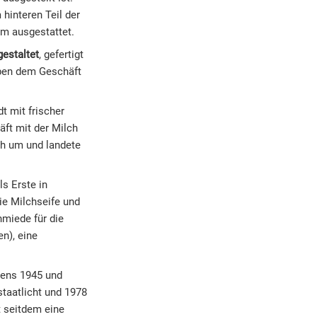
hinteren Teil der
um ausgestattet.
gestaltet
, gefertigt
aben dem Geschäft
t mit frischer
äft mit der Milch
ch um und landete
s Erste in
ie Milchseife und
miede für die
n), eine
dens 1945 und
staatlicht und 1978
t seitdem eine