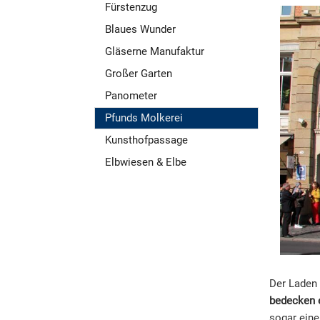
Fürstenzug
Blaues Wunder
Gläserne Manufaktur
Großer Garten
Panometer
Pfunds Molkerei
Kunsthofpassage
Elbwiesen & Elbe
Der Laden 
bedecken e
sogar eine