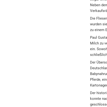
Neben dem 
Verkaufsrä
Die Flies
wurden sie
zu einem E
Paul Gusta
Milch zu v
ein. Sowoh
schließlic
Der Übersc
Deutschl
Babynahrun
Pferde, ei
Kartonage
Der histor
konnte nac
geschlosse