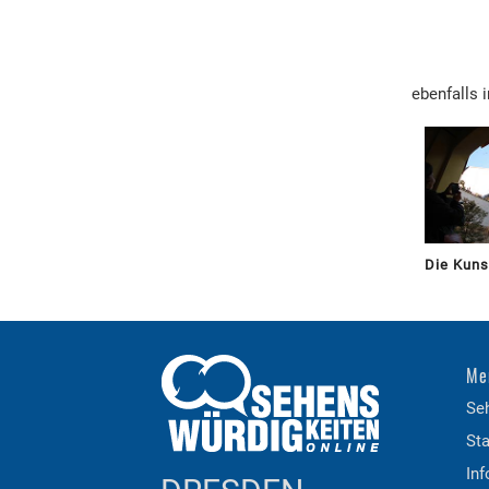
ebenfalls 
Die Kun
Me
Se
Sta
Inf